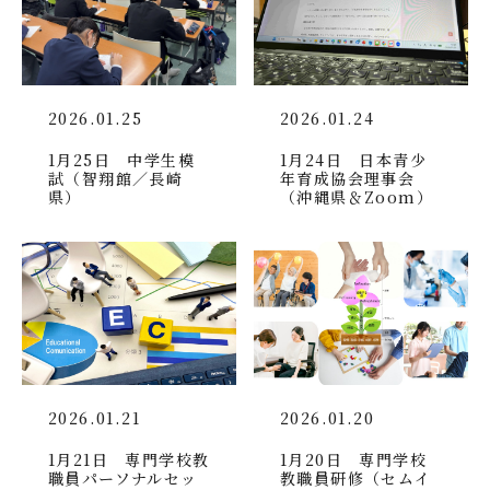
2026.01.25
2026.01.24
1月25日 中学生模
1月24日 日本青少
試（智翔館／長崎
年育成協会理事会
県）
（沖縄県＆Zoom）
2026.01.21
2026.01.20
1月21日 専門学校教
1月20日 専門学校
職員パーソナルセッ
教職員研修（セムイ