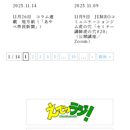
2025.11.14
2025.11.09
11月26日 コラム連
11月9日 JEMROコ
載 地方紙（「あや
ミュニケーションジ
べ市民新聞」）
ム虎の穴「セミナー
講師虎の穴#20」
（公開講座／
Zoom）
1 / 14
1
2
3
4
5
...
10
...
»
最後 »