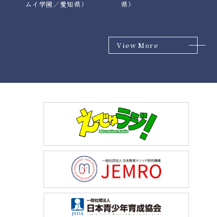
ムイ学園／愛知県）
県）
View More